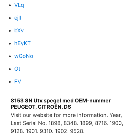
VLq
ejIl
bXv
hEyKT
wGoNo
Ot
FV
8153 SN Utv.spegel med OEM-nummer
PEUGEOT, CITROЁN, DS
Visit our website for more information. Year,
Last Serial No. 1898, 8348. 1899, 8716. 1900,
9128. 1901, 9310. 1902, 9528.